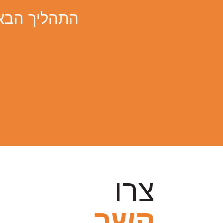
התהליך הבא י
צרו
קשר