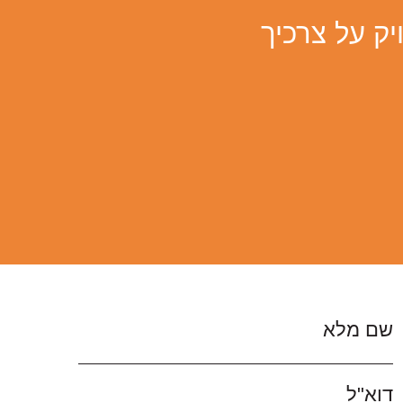
יק על צרכיך
שם מלא
דוא"ל