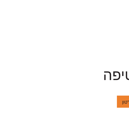
יפה
טון