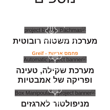
מערכת משטוח רובוטית
אוטומציה בתעשייה
פחמס אריזות - Greif
חקלאות
מערכת שקילה, טעינה
ופריקה של אמבטיות
חקלאות
מניפולטור לארגזים